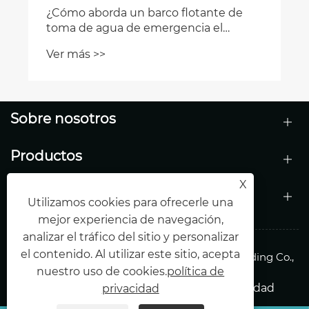
Sobre nosotros
Productos
X
Contáctenos
Utilizamos cookies para ofrecerle una
mejor experiencia de navegación,
analizar el tráfico del sitio y personalizar
el contenido. Al utilizar este sitio, acepta
Copyright © 2026 Shandong Haiding Shipbuilding Co.,
nuestro uso de cookies.
política de
Ltd. Todos los derechos reservados.
Links
Sitemap
RSS
XML
política de privacidad
privacidad